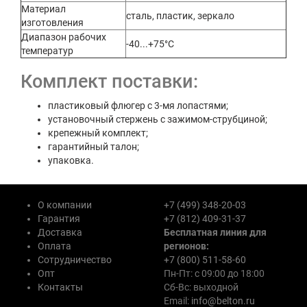
Материал
сталь, пластик, зеркало
изготовления
Диапазон рабочих
-40...+75°C
температур
Комплект поставки:
пластиковый флюгер с 3-мя лопастями;
установочный стержень с зажимом-струбциной;
крепежный комплект;
гарантийный талон;
упаковка.
О компании
+7 (499) 348-20-03
Гарантия
+7 (812) 409-31-37
Доставка
Бесплатная линия для
Оплата
регионов:
Сотрудничество
+7 (800) 511-58-60
Опт
Пн-Пт: с 09:00 до 18:00
Контакты
Сб-Вс: выходной
Email:
info@belton.ru