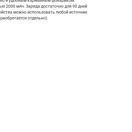
к, но и удобным карманным фонариком.
ью 2000 мАч. Заряда достаточно для 90 дней
ройства можно использовать любой источник
приобретается отдельно).