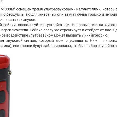
?
РОМ-300М" оснащен тремя ультразвуковыми излучателями, которые
енно бесшумны, но для животных они звучат очень громко и неприят
чника таких звуков.
й собаки, воспользуйтесь устройством. Направьте его на живот
ереключателя. Собака сразу же отреагирует и отойдет от вас. Од
ное воздействие ультразвуком может вызвать у них агрессию.
ает звуковой сигнал, который можно услышать. Нижняя кнопка
замка), все кнопки будут заблокированы, чтобы прибор случайно н