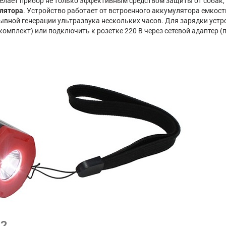
 делает прибор не только эффективным средством защиты от соба
улятора
. Устройство работает от встроенного аккумулятора емкост
ывной генерации ультразвука нескольких часов. Для зарядки уст
 комплект) или подключить к розетке 220 В через сетевой адаптер (