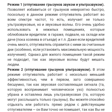
Режим 1 (отпугивание грызунов звуком и ультразвуком).
Позволяет избавиться от грызунов невероятно быстро,
поскольку в данном режиме отпугиватель работает во
всем спектре частот, то есть, излучает не только
ультразвуковые, но и звуковые волны. Его очень удобно
использовать в нежилых помещениях, которые
облюбовали вредители: в гараже, подвале, на складе или
даче (пока хозяева в отъезде) и т.п. Даже если вредителей
очень много, отпугиватель справится с ними за считанные
дни (особенно, если установить максимальную мощность
излучения). Однако для жилого помещения такой режим
не подходит, так как звуковые волны будут мешать
людям.
Режим 2 (отпугивание грызунов ультразвуком).
В этом
режиме отпугиватель работает с несколько меньшей
эффективностью, чем в первом, зато совершенно
бесшумно, так как звуковая составляющая сигнала (та,
которую воспринимает человеческое ухо) полностью
убрана и оставлена лишь ультразвуковая (та, которую
могут расслышать только грызуны). Вы можете спокойно
отдыхать или работать прямо рядом с действующим
отпугивателем — он Вам точно не помешает, так как Вы не