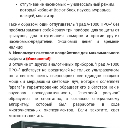
отпугивание насекомых — универсальный режим,
который избавит Вас от блох, пауков, муравьев,
клещей, моли и пр.
Таким образом, один отпугиватель "Град А-1000 ПРО+" без
проблем заменит собой сразу три прибора: для защиты от
грызунов, для отпугивания комаров и против других
насекомых-вредителей. Экономия денег и времени
налицо!
6. Использует световое воздействие для максимального
эффекта
(Уникально!)
В отличие от других аналогичных приборов,
"Град А-1000
ПРО+" действует на вредителей не только ультразвуком,
но и светом: шесть сверхъярких светодиодов создают
мощный мерцающий световой луч, который ослепляет
"врага" и гарантированно обращает его в бегство! Как и
звуковая последовательность, "световой рисунок"
образуется не спонтанно, а согласно специальному
алгоритму, который был разработан в ходе
многочисленных экспериментов. Если захотите, свет
можно отключить.