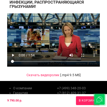
ИНФЕКЦИИ, РАСПРОСТРАНЯЮЩАЯСЯ
ГРЫЗУНАМИ!
Скачать видеоролик
[.mp4 9.5 Мб]
О компании
+7 (499) 348-20-03
Гарантия
+7 (812) 409-31-37
Доставка
Бесплатная линия для
9 790.00 р.
В КОРЗИНУ
Оплата
регионов: