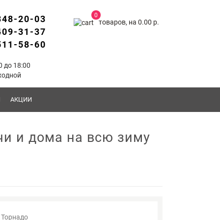
0
348-20-03
товаров, на 0.00 р.
409-31-37
511-58-60
0 до 18:00
ходной
Ы
АКЦИИ
чи и дома на всю зиму
Торнадо