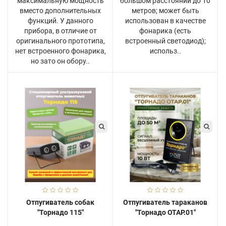
максимальную мощность
большом расстоянии до 10
вместо дополнительных
метров; может быть
функций. У данного
использован в качестве
прибора, в отличие от
фонарика (есть
оригинального прототипа,
встроенный светодиод);
нет встроенного фонарика,
использ..
но зато он обору..
Отпугиватель собак
Отпугиватель тараканов
"Торнадо 115"
"Торнадо ОТАР.01"