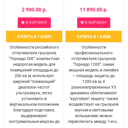
2 900.00 р.
11 890.00 р.
В КОРЗИНУ
В КОРЗИНУ
КУПИТЬ В 1 КЛИК
КУПИТЬ В 1 КЛИК
Особенности российского
Особенности
отпугивателя грызунов
профессионального
"Торнадо 200": компактная
отпугивателя грызунов
недорогая модель для
"Торнадо 1200": самая
помещений площадью до
мощная модель в линейке
200 кв.м; использует
— площадь защиты до
широкий "плавающий"
1200 кв.м; 4
диапазон частот
разнонаправленных УЗ
ультразвука; легко
динамика обеспечивают
установить в
"круговую" защиту: также
вертикальном положении
воздействует на грызунов
благодаря подставке;
звуком и световыми
выдерживает
вспышками; можно
экстремальные морозы до
переключать между 7-ю к..
..