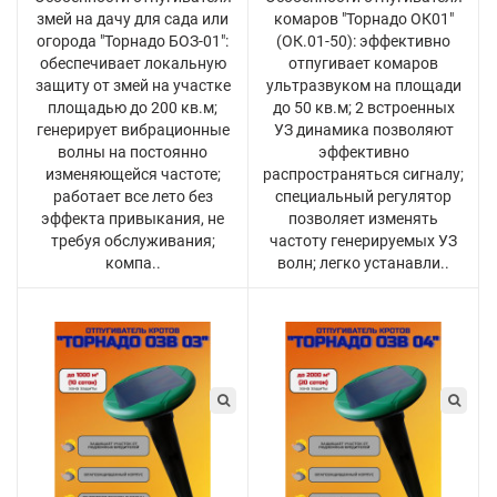
змей на дачу для сада или
комаров "Торнадо ОК01"
огорода "Торнадо БОЗ-01":
(ОК.01-50): эффективно
обеспечивает локальную
отпугивает комаров
защиту от змей на участке
ультразвуком на площади
площадью до 200 кв.м;
до 50 кв.м; 2 встроенных
генерирует вибрационные
УЗ динамика позволяют
волны на постоянно
эффективно
изменяющейся частоте;
распространяться сигналу;
работает все лето без
специальный регулятор
эффекта привыкания, не
позволяет изменять
требуя обслуживания;
частоту генерируемых УЗ
компа..
волн; легко устанавли..