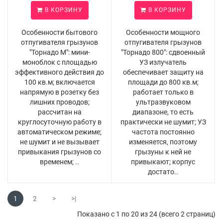
В КОРЗИНУ
В КОРЗИНУ
Особенности бытового
Особенности мощного
отпугивателя грызунов
отпугивателя грызунов
"Торнадо М": мини-
"Торнадо 800": сдвоенный
моноблок с площадью
УЗ излучатель
эффективного действия до
обеспечивает защиту на
100 кв.м; включается
площади до 800 кв.м;
напрямую в розетку без
работает только в
лишних проводов;
ультразвуковом
рассчитан на
диапазоне, то есть
круглосуточную работу в
практически не шумит; УЗ
автоматическом режиме;
частота постоянно
не шумит и не вызывает
изменяется, поэтому
привыкания грызунов со
грызуны к ней не
временем; ..
привыкают; корпус
достато..
1
2
>
>|
Показано с 1 по 20 из 24 (всего 2 страниц)