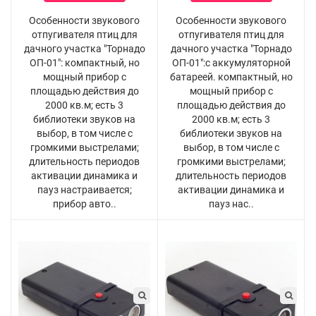
Особенности звукового
Особенности звукового
отпугивателя птиц для
отпугивателя птиц для
дачного участка "Торнадо
дачного участка "Торнадо
ОП-01": компактный, но
ОП-01":с аккумуляторной
мощный прибор с
батареей. компактный, но
площадью действия до
мощный прибор с
2000 кв.м; есть 3
площадью действия до
библиотеки звуков на
2000 кв.м; есть 3
выбор, в том числе с
библиотеки звуков на
громкими выстрелами;
выбор, в том числе с
длительность периодов
громкими выстрелами;
активации динамика и
длительность периодов
пауз настраивается;
активации динамика и
прибор авто..
пауз нас..