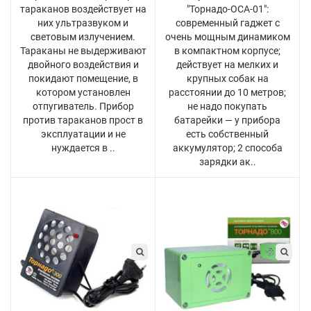
тараканов воздействует на
"Торнадо-ОСА-01":
них ультразвуком и
современный гаджет с
световым излучением.
очень мощным динамиком
Тараканы не выдерживают
в компактном корпусе;
двойного воздействия и
действует на мелких и
покидают помещение, в
крупных собак на
котором установлен
расстоянии до 10 метров;
отпугиватель. Прибор
не надо покупать
против тараканов прост в
батарейки — у прибора
эксплуатации и не
есть собственный
нуждается в ..
аккумулятор; 2 способа
зарядки ак..