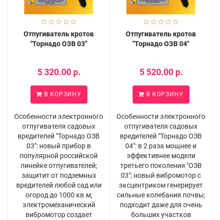
Отпугиватель кротов
Отпугиватель кротов
"Торнадо ОЗВ 03"
"Торнадо ОЗВ 04"
5 320.00 р.
5 520.00 р.
В КОРЗИНУ
В КОРЗИНУ
Особенности электронного
Особенности электронного
отпугивателя садовых
отпугивателя садовых
вредителей "Торнадо ОЗВ
вредителей "Торнадо ОЗВ
03": новый прибор в
04": в 2 раза мощнее и
популярной российской
эффективнее модели
линейке отпугивателей;
третьего поколения "ОЗВ
защитит от подземных
03"; новый вибромотор с
вредителей любой сад или
эксцентриком генерирует
огород до 1000 кв.м;
сильные колебания почвы;
электромеханический
подходит даже для очень
вибромотор создает
больших участков